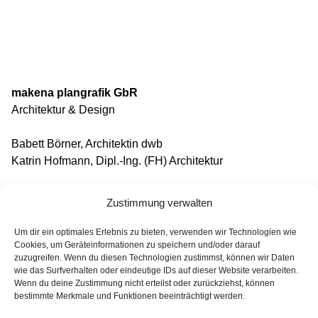
makena plangrafik GbR
Architektur & Design
Babett Börner, Architektin dwb
Katrin Hofmann, Dipl.-Ing. (FH) Architektur
Karl-Heine-Straße 91
Zustimmung verwalten
04229 Leipzig
Um dir ein optimales Erlebnis zu bieten, verwenden wir Technologien wie
Tel: (0341) 46108930
Cookies, um Geräteinformationen zu speichern und/oder darauf
zuzugreifen. Wenn du diesen Technologien zustimmst, können wir Daten
Fax: (0341) 46108931
wie das Surfverhalten oder eindeutige IDs auf dieser Website verarbeiten.
Mail: post@makena.de
Wenn du deine Zustimmung nicht erteilst oder zurückziehst, können
bestimmte Merkmale und Funktionen beeinträchtigt werden.