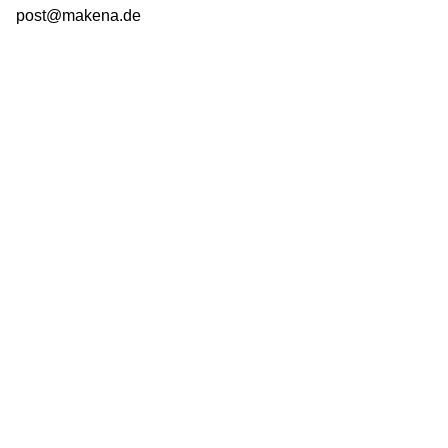
post@makena.de
Next Project
Inneneinrichtung Dachgeschosswohnung, Leipzig