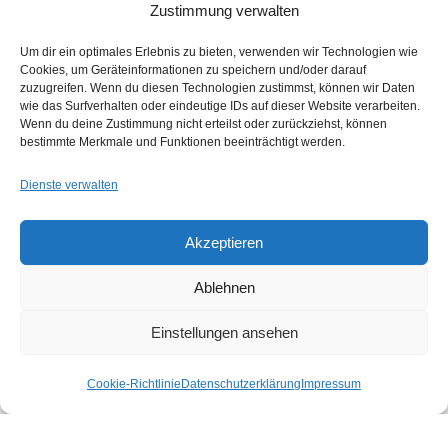
makena plangrafik GbR
Zustimmung verwalten
Architektur & Design
Um dir ein optimales Erlebnis zu bieten, verwenden wir Technologien wie
Cookies, um Geräteinformationen zu speichern und/oder darauf
Babett Börner, Architektin dwb
zuzugreifen. Wenn du diesen Technologien zustimmst, können wir Daten
Katrin Hofmann, Dipl.-Ing. (FH) Architektur
wie das Surfverhalten oder eindeutige IDs auf dieser Website verarbeiten.
Wenn du deine Zustimmung nicht erteilst oder zurückziehst, können
bestimmte Merkmale und Funktionen beeinträchtigt werden.
Karl-Heine-Straße 91
04229 Leipzig
Dienste verwalten
Tel: (0341) 46108930
Fax: (0341) 46108931
Akzeptieren
Mail: post@makena.de
Ablehnen
Willkommen bei makena
Einstellungen ansehen
makena plangrafik – Architektur & Design
Cookie-Richtlinie
Datenschutzerklärung
Impressum
Portfolio
Unser Spektrum
Unsere Kundschaft