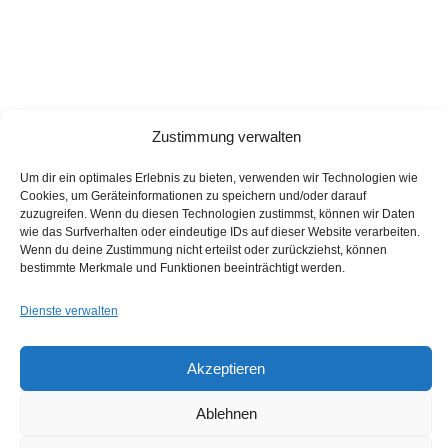
Zustimmung verwalten
Um dir ein optimales Erlebnis zu bieten, verwenden wir Technologien wie
Cookies, um Geräteinformationen zu speichern und/oder darauf
zuzugreifen. Wenn du diesen Technologien zustimmst, können wir Daten
wie das Surfverhalten oder eindeutige IDs auf dieser Website verarbeiten.
Wenn du deine Zustimmung nicht erteilst oder zurückziehst, können
bestimmte Merkmale und Funktionen beeinträchtigt werden.
Dienste verwalten
makena plangrafik GbR
Architektur & Design
Akzeptieren
Babett Börner, Architektin dwb
Ablehnen
Katrin Hofmann, Dipl.-Ing. (FH) Architektur