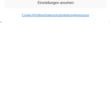
Einstellungen ansehen
Karl-Heine-Straße 91
04229 Leipzig
Cookie-Richtlinie
Datenschutzerklärung
Impressum
Tel: (0341) 46108930
Fax: (0341) 46108931
Mail: post@makena.de
Willkommen bei makena
makena plangrafik – Architektur & Design
Portfolio
Unser Spektrum
Unsere Kundschaft
Wer wir sind – Architekt & Designer
Cookie-Richtlinie (EU)
Praktika