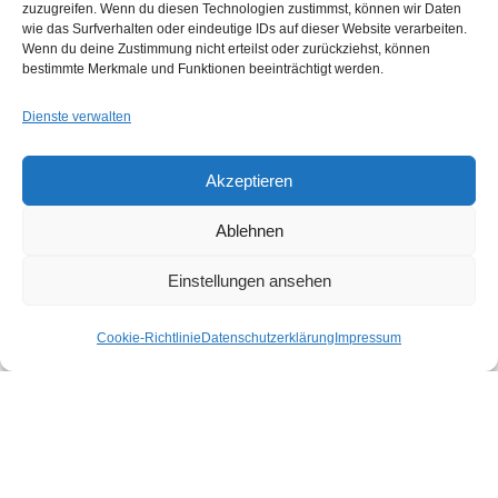
zuzugreifen. Wenn du diesen Technologien zustimmst, können wir Daten
wie das Surfverhalten oder eindeutige IDs auf dieser Website verarbeiten.
Wenn du deine Zustimmung nicht erteilst oder zurückziehst, können
bestimmte Merkmale und Funktionen beeinträchtigt werden.
Dienste verwalten
Akzeptieren
Ablehnen
Einstellungen ansehen
makena plangrafik GbR
Cookie-Richtlinie
Datenschutzerklärung
Impressum
Architektur & Design
Babett Börner, Architektin dwb
Katrin Hofmann, Dipl.-Ing. (FH) Architektur
Karl-Heine-Straße 91