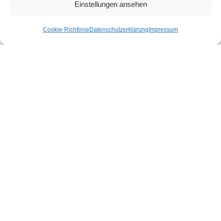
Babett Börner, Architektin dwb
Einstellungen ansehen
Katrin Hofmann, Dipl.-Ing. (FH) Architektur
Cookie-Richtlinie
Datenschutzerklärung
Impressum
Karl-Heine-Straße 91
04229 Leipzig
Tel: (0341) 46108930
Fax: (0341) 46108931
Mail: post@makena.de
Willkommen bei makena
makena plangrafik – Architektur & Design
Portfolio
Unser Spektrum
Unsere Kundschaft
Wer wir sind – Architekt & Designer
Cookie-Richtlinie (EU)