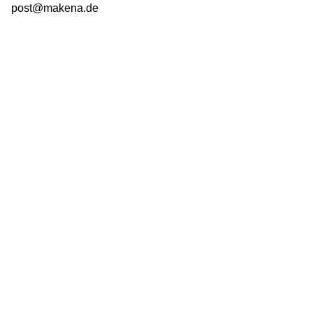
post@makena.de
Next Project
Verlag Vista Point, Satz & Layout Reisetagebuch
und Ausmalbücher