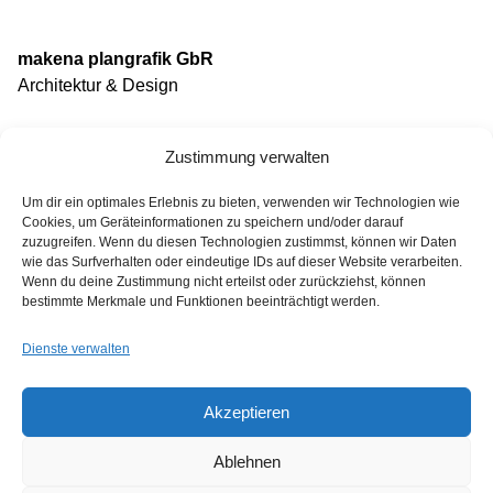
makena plangrafik GbR
Architektur & Design
Babett Börner, Architektin dwb
Zustimmung verwalten
Katrin Hofmann, Dipl.-Ing. (FH) Architektur
Um dir ein optimales Erlebnis zu bieten, verwenden wir Technologien wie
Karl-Heine-Straße 91
Cookies, um Geräteinformationen zu speichern und/oder darauf
04229 Leipzig
zuzugreifen. Wenn du diesen Technologien zustimmst, können wir Daten
wie das Surfverhalten oder eindeutige IDs auf dieser Website verarbeiten.
Wenn du deine Zustimmung nicht erteilst oder zurückziehst, können
Tel: (0341) 46108930
bestimmte Merkmale und Funktionen beeinträchtigt werden.
Fax: (0341) 46108931
Mail: post@makena.de
Dienste verwalten
Akzeptieren
Willkommen bei makena
makena plangrafik – Architektur & Design
Ablehnen
Portfolio