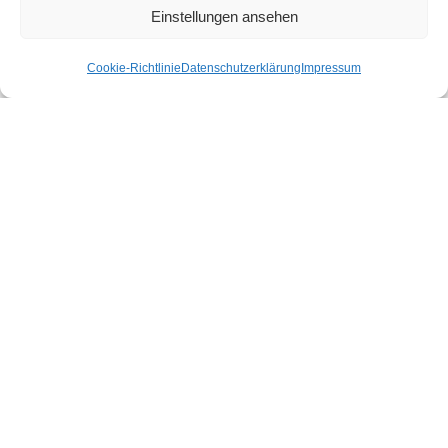
Einstellungen ansehen
Unser Spektrum
Unsere Kundschaft
Cookie-Richtlinie
Datenschutzerklärung
Impressum
Wer wir sind – Architekt & Designer
Cookie-Richtlinie (EU)
Praktika
Derzeit haben wir keine freien Kapazitäten für Schüler-
oder Studentenpraktika.
Freie Jobs
Derzeit suchen wir leider keine Unterstützung für unser
Team.