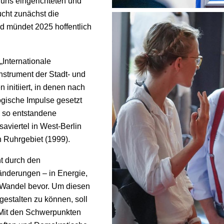
 uns eingerichteten und
ucht zunächst die
d mündet 2025 hoffentlich
„Internationale
Instrument der Stadt- und
initiiert, in denen nach
ogische Impulse gesetzt
e so entstandene
aviertel in West-Berlin
n Ruhrgebiet (1999).
t durch den
nderungen – in Energie,
r Wandel bevor. Um diesen
gestalten zu können, soll
n. Mit den Schwerpunkten