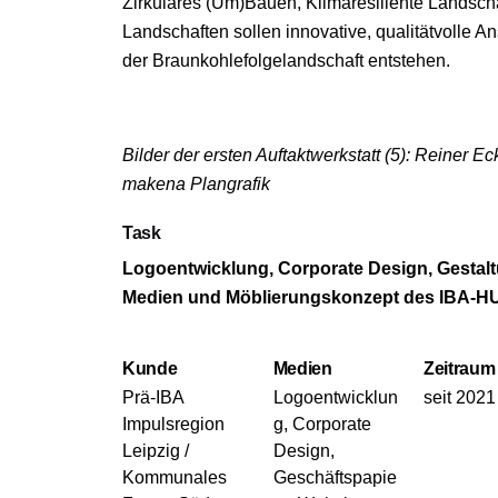
Zirkuläres (Um)Bauen, Klimaresiliente Landsc
Landschaften sollen innovative, qualitätvolle A
der Braunkohlefolgelandschaft entstehen.
Bilder der ersten Auftaktwerkstatt (5): Reiner Eck
makena Plangrafik
Task
Logoentwicklung, Corporate Design, Gestaltu
Medien und Möblierungskonzept des IBA-H
Kunde
Medien
Zeitraum
Prä-IBA
Logoentwicklun
seit 2021
Impulsregion
g, Corporate
Leipzig /
Design,
Kommunales
Geschäftspapie