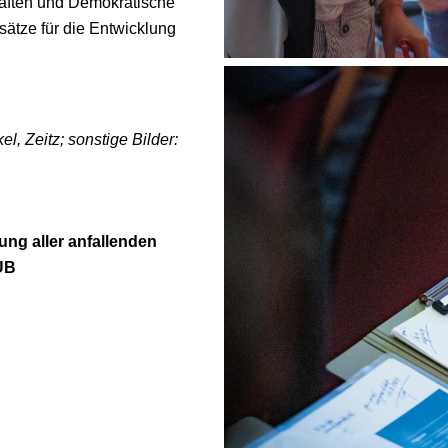
haften und Demokratische
nsätze für die Entwicklung
el, Zeitz; s
onstige Bilder:
ng aller anfallenden
UB