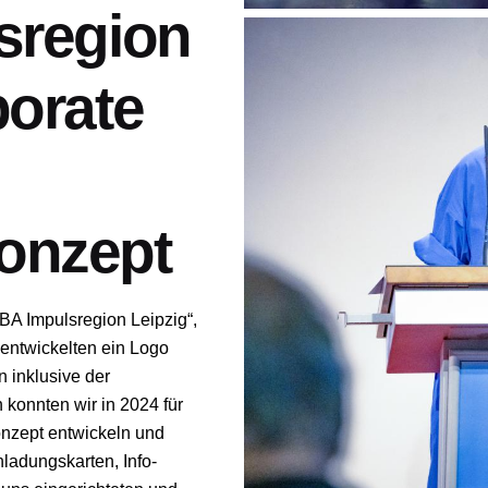
sregion
porate
onzept
IBA Impulsregion Leipzig
“,
, entwickelten ein Logo
n inklusive der
 konnten wir in 2024 für
onzept entwickeln und
nladungskarten, Info-