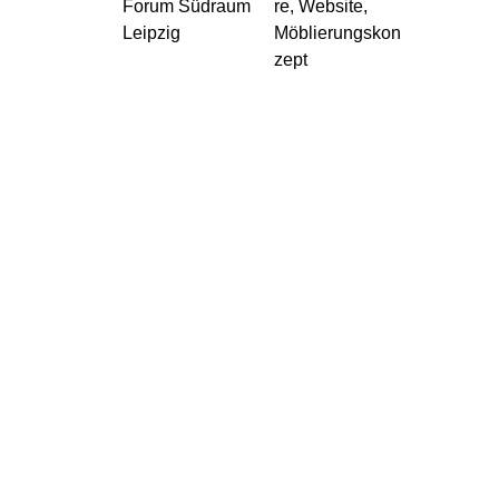
Forum Südraum
re, Website,
Leipzig
Möblierungskon
zept