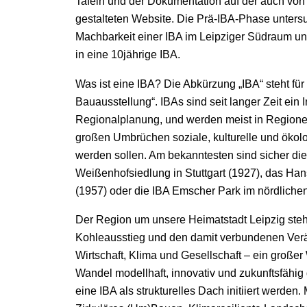
Tafeln und der Dokumentation auf der auch von
gestalteten Website. Die Prä-IBA-Phase unters
Machbarkeit einer IBA im Leipziger Südraum un
in eine 10jährige IBA.
Was ist eine IBA? Die Abkürzung „IBA“ steht für 
Bauausstellung“. IBAs sind seit langer Zeit ein 
Regionalplanung, und werden meist in Regionen 
großen Umbrüchen soziale, kulturelle und ökol
werden sollen. Am bekanntesten sind sicher di
Weißenhofsiedlung in Stuttgart (1927), das Hans
(1957) oder die IBA Emscher Park im nördliche
Der Region um unsere Heimatstadt Leipzig steh
Kohleausstieg und den damit verbundenen Verä
Wirtschaft, Klima und Gesellschaft – ein große
Wandel modellhaft, innovativ und zukunftsfähig 
eine IBA als strukturelles Dach initiiert werde