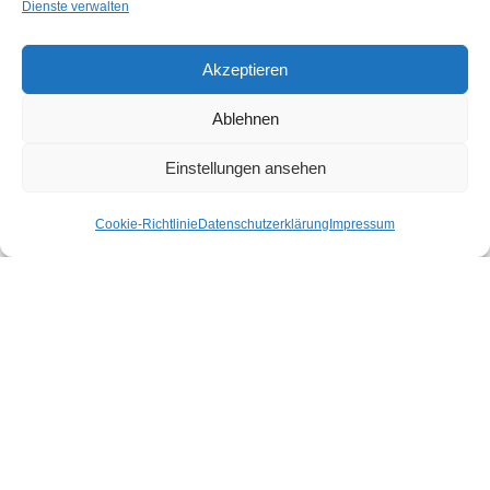
Dienste verwalten
Fax: (0341) 46108931
Mail: post@makena.de
Akzeptieren
Willkommen bei makena
Ablehnen
makena plangrafik – Architektur & Design
Einstellungen ansehen
Portfolio
Unser Spektrum
Cookie-Richtlinie
Datenschutzerklärung
Impressum
Unsere Kundschaft
Wer wir sind – Architekt & Designer
Cookie-Richtlinie (EU)
Praktika
Derzeit haben wir keine freien Kapazitäten für Schüler-
oder Studentenpraktika.