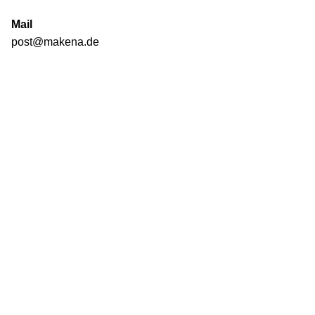
Mail
post@makena.de
Next Project
Diakonie Leipzig, Jahresbericht