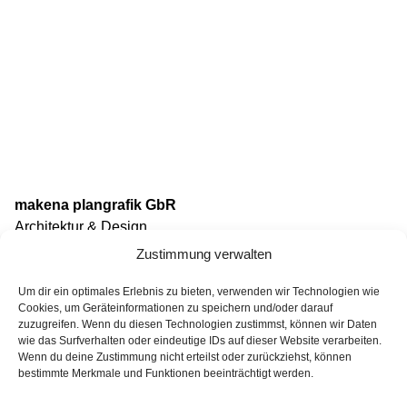
makena plangrafik GbR
Architektur & Design
Zustimmung verwalten
Babett Börner, Architektin dwb
Katrin Hofmann, Dipl.-Ing. (FH) Architektur
Um dir ein optimales Erlebnis zu bieten, verwenden wir Technologien wie
Cookies, um Geräteinformationen zu speichern und/oder darauf
zuzugreifen. Wenn du diesen Technologien zustimmst, können wir Daten
Karl-Heine-Straße 91
wie das Surfverhalten oder eindeutige IDs auf dieser Website verarbeiten.
04229 Leipzig
Wenn du deine Zustimmung nicht erteilst oder zurückziehst, können
bestimmte Merkmale und Funktionen beeinträchtigt werden.
Tel: (0341) 46108930