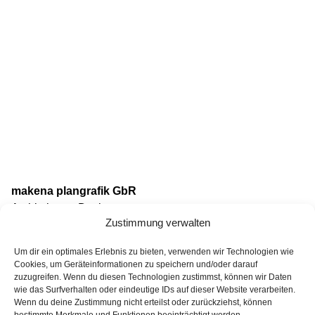
makena plangrafik GbR
Architektur & Design
Zustimmung verwalten
Babett Börner, Architektin dwb
Um dir ein optimales Erlebnis zu bieten, verwenden wir Technologien wie
Katrin Hofmann, Dipl.-Ing. (FH) Architektur
Cookies, um Geräteinformationen zu speichern und/oder darauf
zuzugreifen. Wenn du diesen Technologien zustimmst, können wir Daten
wie das Surfverhalten oder eindeutige IDs auf dieser Website verarbeiten.
Karl-Heine-Straße 91
Wenn du deine Zustimmung nicht erteilst oder zurückziehst, können
04229 Leipzig