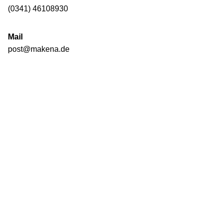
(0341) 46108930
Mail
post@makena.de
Next Project
Mitteldeutsche Medienförderung, Postkarte