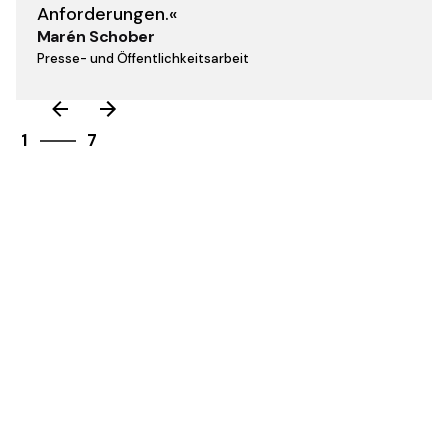
Anforderungen.«
Marén Schober
Presse- und Öffentlichkeitsarbeit
7
1
7
2
3
4
5
6
7
1