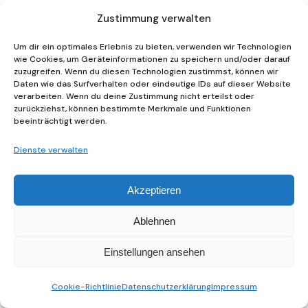
Zustimmung verwalten
Um dir ein optimales Erlebnis zu bieten, verwenden wir Technologien
wie Cookies, um Geräteinformationen zu speichern und/oder darauf
zuzugreifen. Wenn du diesen Technologien zustimmst, können wir
Daten wie das Surfverhalten oder eindeutige IDs auf dieser Website
verarbeiten. Wenn du deine Zustimmung nicht erteilst oder
zurückziehst, können bestimmte Merkmale und Funktionen
beeinträchtigt werden.
Dienste verwalten
Akzeptieren
Ablehnen
Buchreihe „Stadtschwärmer“, Konzept, Cover &
Buchsatz
Einstellungen ansehen
Bücher & Broschüren
Freie Wirtschaft
Startseite
Cookie-Richtlinie
Datenschutzerklärung
Impressum