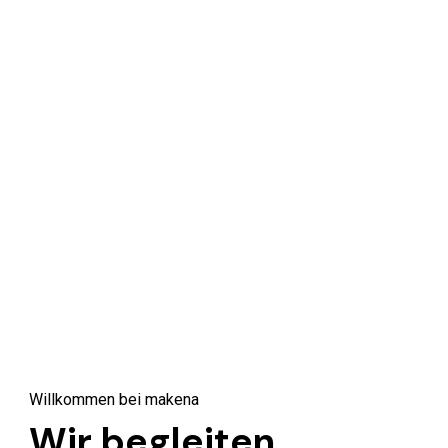
Skip
to
content
Willkommen bei makena
Wir begleiten